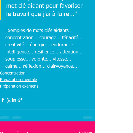
mot clé aidant pour favoriser 
le travail que j'ai à faire..."
Exemples de mots clés aidants : 
concentration... courage... ténacité... 
créativité... énergie... endurance... 
intelligence... résilience... attention... 
souplesse... volonté... vitesse... 
calme... réflexion... clairvoyance...
Concentration
Préparation mentale
Préparation examens