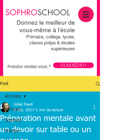
SOPHRO
SCHOOL
Donnez le meilleur de
vous-même à l'école
Primaire, collège, lycée,
classe prépa & études
supérieures
CLIQUEZ ICI !
Prendre rendez-vous ?
Post
All Posts
Gilles Payet
All Posts
9 déc. 2017
1 min de lecture
Préparation mentale avant
Sommeil
un devoir sur table ou un
Energie