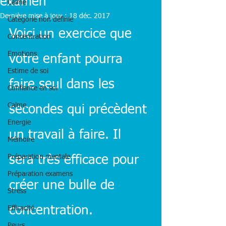
examen
Calme
Dernière mise à jour :
18 déc. 2017
Catégorie non définie
Voici un exercice que 
Concentration
Emotions
votre enfant pourra 
Estime de soi
faire seul dans les 
Confiance en soi
Calme
secondes qui précèdent 
Energie
un travail à faire. Il 
Mémoire
Préparation mentale
sera très efficace pour 
Préparation examens
créer une bulle de 
Stress
concentration.
Efficacité
Peurs