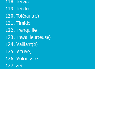
118. Tenace
119. Tendre
120. Tolérant(e)
121. Timide
122. Tranquille
123. Travailleur(euse)
124. Vaillant(e)
125. Vif(ive)
126. Volontaire
127. Zen
“Faites une première lecture 
de cette liste en cochant 
toutes les qualités qui vous 
définissent, même un tout 
petit peu. Puis notez ces 
qualités de 1 à 10 (10 
signifiant que cette qualité 