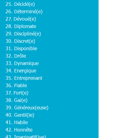
25. Décidé(e)
26. Déterminé(e)
27. Dévoué(e)
28. Diplomate
29. Discipliné(e)
30. Discret(e)
31. Disponible
32. Drôle
33. Dynamique
34. Energique
35. Entreprenant
36. Fiable
37. Fort(e)
38. Gai(e)
39. Généreux(euse)
40. Gentil(le)
41. Habile
42. Honnête
43. Imaginatif(ive)