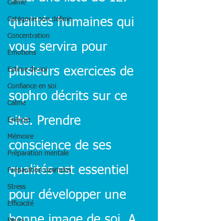
Calme
Catégorie non définie
qualités humaines qui 
Concentration
vous servira pour 
Emotions
plusieurs exercices de 
Estime de soi
Confiance en soi
sophro décrits sur ce 
Calme
site. Prendre 
Energie
Mémoire
conscience de ses 
Préparation mentale
qualités est essentiel 
Préparation examens
Stress
pour développer une 
Efficacité
bonne image de soi. A 
Peurs