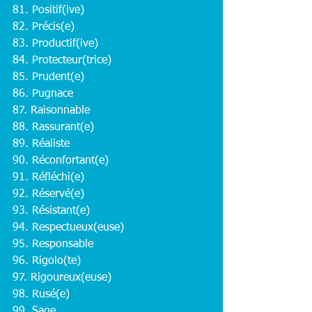
81. Positif(ive)
82. Précis(e)
83. Productif(ive)
84. Protecteur(trice)
85. Prudent(e)
86. Pugnace
87. Raisonnable
88. Rassurant(e)
89. Réaliste
90. Réconfortant(e)
91. Réfléchi(e)
92. Réservé(e)
93. Résistant(e)
94. Respectueux(euse)
95. Responsable
96. Rigolo(te)
97. Rigoureux(euse)
98. Rusé(e)
99. Sage