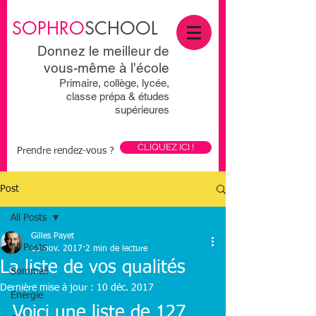
SOPHRO
SCHOOL
Donnez le meilleur de
vous-même à l'école
Primaire, collège, lycée,
classe prépa & études
supérieures
CLIQUEZ ICI !
Prendre rendez-vous ?
Post
All Posts
Gilles Payet
All Posts
13 nov. 2017
2 min de lecture
La liste de vos qualités
Sommeil
Dernière mise à jour :
10 déc. 2017
Energie
Voici une liste de 127 